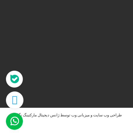
تهران، خ طالقانی، پلاک 183 واحد 9
09001658070
۰۲۱۸۸۸۴۰۲۱۴
۰۹۱۲۲۰۷۴۴۷۳
09128571198
info[at]faragarsanat.com
طراحی وب سایت
و
میزبانی وب
توسط
ژانس دیجیتال مارکتینگ نگاه نو