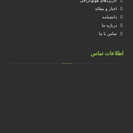
کاربردهای هولوگرافی
اخبار و مقاله
دانشنامه
درباره ما
تماس با ما
اطلاعات تماس
تهران، خ طالقانی، پلاک 183 واحد 9
09001658070
۰۲۱۸۸۸۴۰۲۱۴
۰۹۱۲۲۰۷۴۴۷۳
09128571198
info[at]faragarsanat.com