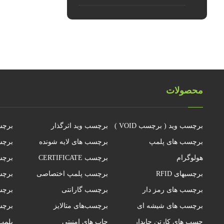
محصولات
برچسب وید ( برچسب VOID )
برچسب وید اثرگذار
برچس
برچسب های پلمپ
برچسب های لایه شونده
برچس
هولوگرام
برچسب CERTIFICATE
برچس
برچسبهای RFID
برچسب پلمپ اختصاصی
برچس
برچسب های رمز دار
برچسب گارانتی
برچسب
برچسب های شیشه ای
برچسب‌های متالایز
برچ
چسب های کارتن چاپدار
چاپ های امنیتی
پلمپ