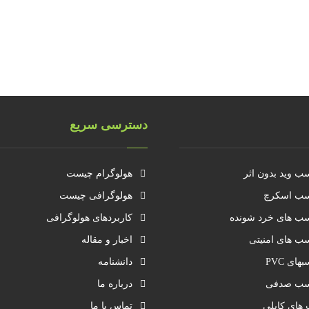
دسترسی سریع
ب وید بدون اثر
هولوگرام چیست
ب اسکرچ
هولوگرافی چیست
ب های خرد شونده
کاربردهای هولوگرافی
ب های امنیتی
اخبار و مقاله
های PVC
دانشنامه
سب صدفی
درباره ما
 های کابلی
تماس با ما