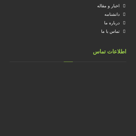
اخبار و مقاله
دانشنامه
درباره ما
تماس با ما
اطلاعات تماس
تهران، خ طالقانی، پلاک 183 واحد 9
09001658070
۰۲۱۸۸۸۴۰۲۱۴
۰۹۱۲۲۰۷۴۴۷۳
09128571198
info[at]faragarsanat.com