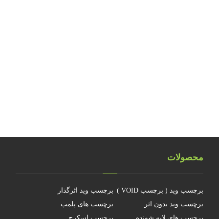
بررسی نکات ایمنی کارگاه‌های تولید آرت ورک
طراحی و تولید هولوگرام امنیتی اسکناس ۲۰ یورویی
تلفیق اشیاء سه بعدی هولوگرامی
تلفیق هولوگرام امنیتی با تکنولوژی RFID
هولوگرام فناوری جدیدی نیست
چرا جهانمان یک هولوگرام نیست
محصولات
برچسب وید ( برچسب VOID )
برچسب وید اثرگذار
برچسب وید بدون اثر
برچسب های پلمپ
برچسب های لایه شونده
برچسب اسکرچ