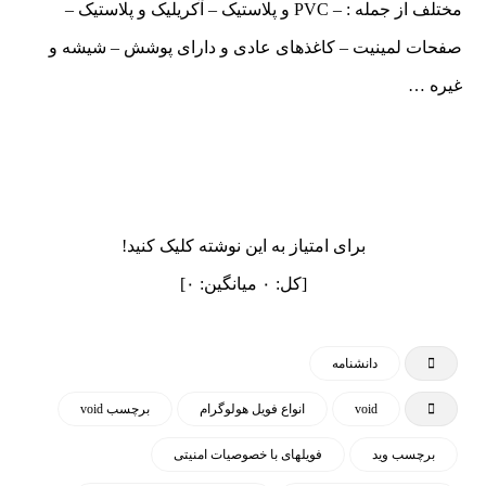
مختلف از جمله : – PVC و پلاستیک – آکریلیک و پلاستیک –
صفحات لمینیت – کاغذهای عادی و دارای پوشش – شیشه و
غیره …
برای امتیاز به این نوشته کلیک کنید!
[کل:
۰
میانگین:
۰
]
دانشنامه
void
انواع فویل هولوگرام
برچسب void
برچسب وید
فویلهای با خصوصیات امنیتی