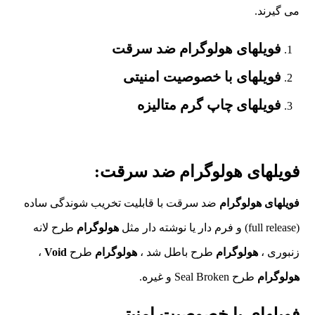
می گیرند.
فویلهای
هولوگرام
ضد سرقت
فویلهای با خصوصیت امنیتی
فویلهای چاپ گرم متالیزه
فویلهای
هولوگرام
ضد سرقت:
فویلهای
هولوگرام
ضد سرقت با قابلیت تخریب شوندگی ساده
(full release) و فرم دار یا نوشته دار مثل
هولوگرام
طرح لانه
زنبوری ،
هولوگرام
طرح باطل شد ،
هولوگرام
طرح
Void
،
هولوگرام
طرح Seal Broken و غیره.
فویلهای با خصوصیت امنیتی