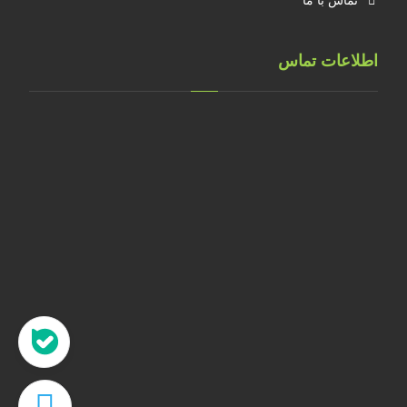
تماس با ما
اطلاعات تماس
تهران، خ طالقانی، پلاک 183 واحد 9
09001658070
۰۲۱۸۸۸۴۰۲۱۴
۰۹۱۲۲۰۷۴۴۷۳
09128571198
info[at]faragarsanat.com