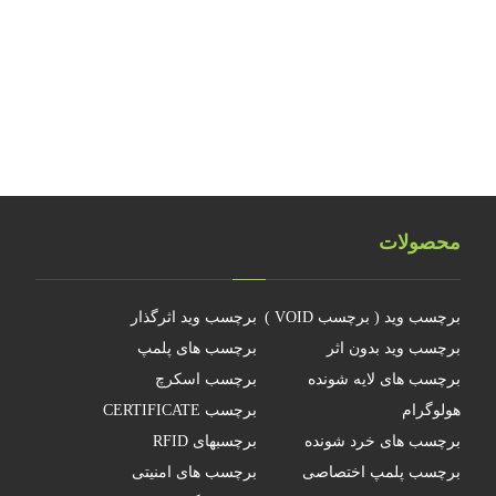
تلفیق هولوگرام امنیتی با تکنولوژی RFID
هولوگرام فناوری جدیدی نیست
چرا جهانمان یک هولوگرام نیست
محصولات
برچسب وید ( برچسب VOID )
برچسب وید اثرگذار
برچسب وید بدون اثر
برچسب های پلمپ
برچسب های لایه شونده
برچسب اسکرچ
هولوگرام
برچسب CERTIFICATE
برچسب های خرد شونده
برچسبهای RFID
برچسب پلمپ اختصاصی
برچسب های امنیتی