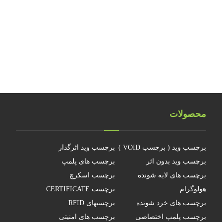
تلفیق هولوگرام امنیتی با تکنولوژی RFID
هولوگرام فناوری جدیدی نیست
چرا جهانمان یک هولوگرام نیست
محصولات
برچسب وید ( برچسب VOID )
برچسب وید اثرگذار
برچسب وید بدون اثر
برچسب های پلمپ
برچسب های لایه شونده
برچسب اسکرچ
هولوگرام
برچسب CERTIFICATE
برچسب های خرد شونده
برچسبهای RFID
برچسب پلمپ اختصاصی
برچسب های امنیتی