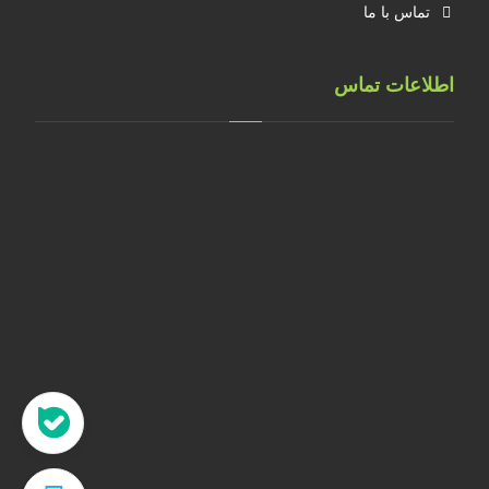
تماس با ما
اطلاعات تماس
تهران، خ طالقانی، پلاک 183 واحد 9
09001658070
۰۲۱۸۸۸۴۰۲۱۴
۰۹۱۲۲۰۷۴۴۷۳
09128571198
info[at]faragarsanat.com