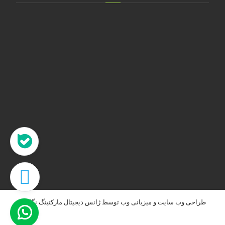
تهران، خ طالقانی، پلاک 183 واحد 9
09001658070
۰۲۱۸۸۸۴۰۲۱۴
۰۹۱۲۲۰۷۴۴۷۳
09128571198
info[at]faragarsanat.com
طراحی وب سایت
و
میزبانی وب
توسط
ژانس دیجیتال مارکتینگ نگاه نو