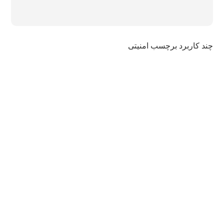
چند کاربرد برچسب امنیتی
ضرورت استفاده از برچسب های وید در شرایط بحران و
جنگ