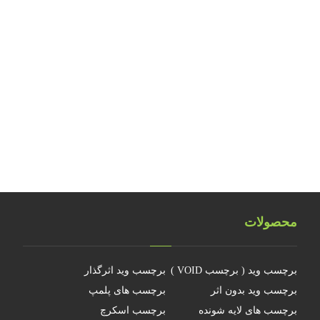
بررسی نکات ایمنی کارگاه‌های تولید آرت ورک
طراحی و تولید هولوگرام امنیتی اسکناس ۲۰ یورویی
تلفیق اشیاء سه بعدی هولوگرامی
تلفیق هولوگرام امنیتی با تکنولوژی RFID
هولوگرام فناوری جدیدی نیست
چرا جهانمان یک هولوگرام نیست
محصولات
برچسب وید ( برچسب VOID )
برچسب وید اثرگذار
برچسب وید بدون اثر
برچسب های پلمپ
برچسب های لایه شونده
برچسب اسکرچ