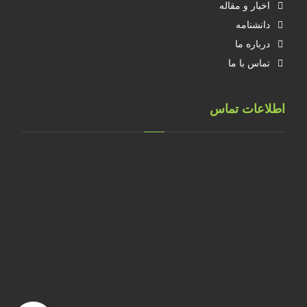
اخبار و مقاله
دانشنامه
درباره ما
تماس با ما
اطلاعات تماس
تهران، خ طالقانی، پلاک 183 واحد 9
09001658070
۰۲۱۸۸۸۴۰۲۱۴
۰۹۱۲۲۰۷۴۴۷۳
09128571198
info[at]faragarsanat.com