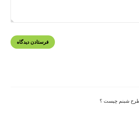
طرح شبنم چیست ؟