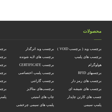
محصولات
برچسب وید ( برچسب VOID )
برچسب وید اثرگذار
برچس
برچسب های پلمپ
برچسب های لایه شونده
برچس
هولوگرام
برچسب CERTIFICATE
برچس
برچسبهای RFID
برچسب پلمپ اختصاصی
برچس
برچسب های رمز دار
برچسب گارانتی
برچسب
برچسب های شیشه ای
برچسب‌های متالایز
برچ
چسب های کارتن چاپدار
چاپ های امنیتی
پلمپ
پلمپ سیمی
پلمپ های سیمی چرخشی