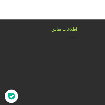
اطلاعات تماس
تهران، خ طالقانی، پلاک 183 واحد
9
09001658070
۰۲۱۸۸۸۴۰۲۱۴
۰۹۱۲۲۰۷۴۴۷۳
09128571198
info[at]faragarsanat.com