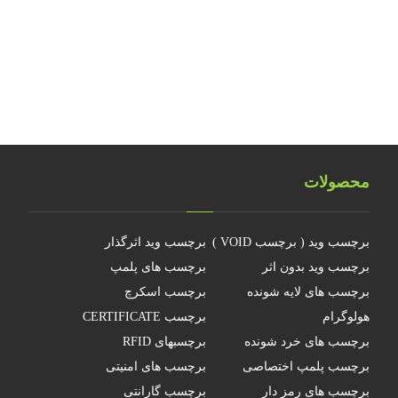
هولوگرام فناوری جدیدی نیست
چرا جهانمان یک هولوگرام نیست
محصولات
برچسب وید ( برچسب VOID )
برچسب وید اثرگذار
برچسب وید بدون اثر
برچسب های پلمپ
برچسب های لایه شونده
برچسب اسکرچ
هولوگرام
برچسب CERTIFICATE
برچسب های خرد شونده
برچسبهای RFID
برچسب پلمپ اختصاصی
برچسب های امنیتی
برچسب های رمز دار
برچسب گارانتی