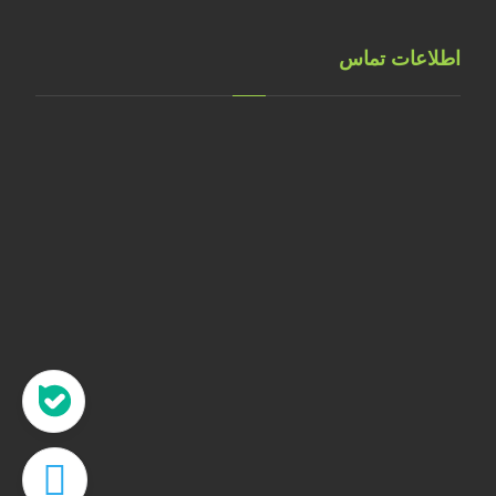
اطلاعات تماس
تهران، خ طالقانی، پلاک 183 واحد 9
09001658070
۰۲۱۸۸۸۴۰۲۱۴
۰۹۱۲۲۰۷۴۴۷۳
09128571198
info[at]faragarsanat.com