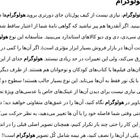
لوگرام
ولوگرام‌
، نیازی نیست از کیف پول‌تان جای دورتری بروید.
هولوگرام‌
ها د
نید. اگر آنقدرها هم پیر نباشید که گواهی‌ نامهٔ شما از اعتبار ساقط ش
سی‌دی، دی وی دیو کالاهای استاندارد می‌بینید. متأسفانه این نوع
هولو
ت آن‌ها در بازار فروش بسیار ابزار مؤثری است). اگر آن‌ها را کمی در
 می‌کند، ولی این تغییرات در حد زیادی نیستند.
هولوگرام‌
جدای از این‌
ن‌های فیلم‌ها یا کتاب‌های کودکان و نوجوانان هم هستند. از طرف دیگر
 با یک نور فقط به آن‌ها می‌تابد. این نوع بسیار جالب هستند! سطوح دو 
 نیازی نیست برای دیدن آن‌ها از عینک‌های خاص یا عدسی‌های ویژهٔ تصاو
ویر در
هولوگرام
نگاه کنید، آن‌ها را در عمق‌های متفاوتی خواهید دید؛
تی وقتی شما فاصله خود را با آن‌ ها تغییر می‌دهید، به نظر حرکت می‌ک
ین کار را حتی چند بار تکرار کنیم، همچنان تصویر اصلی قبلی را در اند
 یکی از آن‌ها را نصف کنید، هر نیمه شامل کُل تصویر
هولوگرام
است!! حت