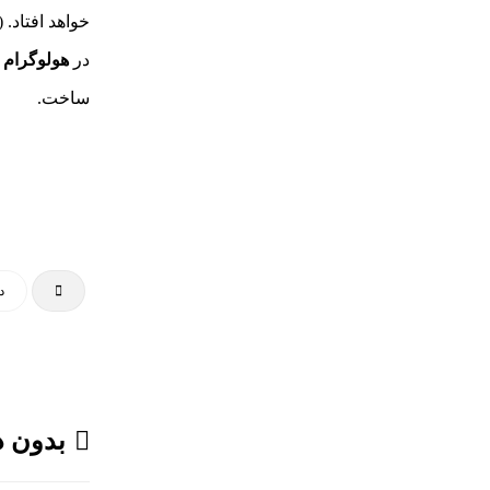
هولوگرام پروجکتور پرتابل
خواهد افتاد. 
بررسی کاربرد و امنیت هولوگرام
در
هولوگرام
د
ساخت.
بررسی مواد حساس هولوگرافیک
بررسی نکات ایمنی کارگاه‌های تولید
آرت ورک
طراحی و تولید هولوگرام امنیتی
اسکناس ۲۰ یورویی
تلفیق اشیاء سه بعدی هولوگرامی
د
تلفیق هولوگرام امنیتی با تکنولوژی
RFID
هولوگرام فناوری جدیدی نیست
بدون د
چرا جهانمان یک هولوگرام نیست