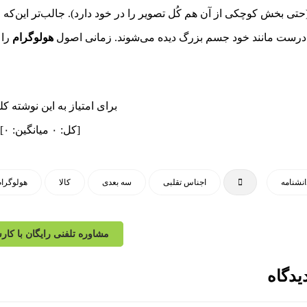
(حتی بخش کوچکی از آن هم کُل تصویر را در خود دارد). جالب‌تر این‌که
رست مانند خود جسم بزرگ دیده می‌شوند. زمانی اصول
هولوگرام
را 
برای امتیاز به این نوشته کل
[کل:
۰
میانگین:
۰
]
انشنامه
اجناس تقلبی
سه بعدی‌
کالا
هولوگرام
مشاوره تلفنی رایگان با کار
یدگاه