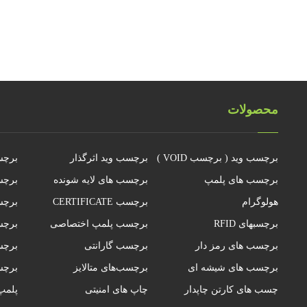
محصولات
برچسب وید ( برچسب VOID )
برچسب وید اثرگذار
برچس
برچسب های پلمپ
برچسب های لایه شونده
برچس
هولوگرام
برچسب CERTIFICATE
برچس
برچسبهای RFID
برچسب پلمپ اختصاصی
برچس
برچسب های رمز دار
برچسب گارانتی
برچسب
برچسب های شیشه ای
برچسب‌های متالایز
برچ
چسب های کارتن چاپدار
چاپ های امنیتی
پلمپ