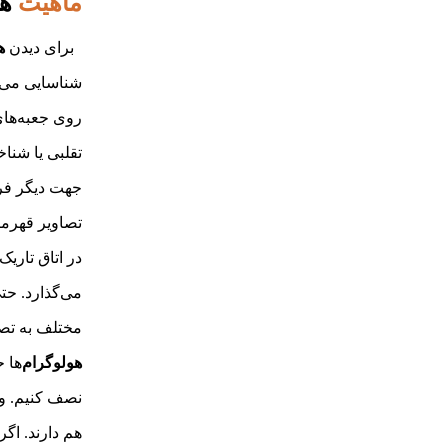
ماهیت
هو
برای دیدن
ه
شناسایی می‌بی
روی جعبه‌های 
ضرورت استفاده از برچسب های وید
تقلبی یا شناخ
در شرایط بحران و جنگ
جهت دیگر فرق
اهمیت استفاده از برچسب وید (void)
تصاویر قهرما
در سال ۲۰۲۵
در اتاق تاریک
ضرورت استفاده از برچسب های
می‌گذارد. حتی
امنیتی در سال ۲۰۲۵
مختلف به تصا
پلمپ درب
هولوگرام‌
ها ح
معرفی کاربردهای مختلف هولوگرام
نصف کنیم. و ا
بسته‌بندی و هولوگرام
هم دارند. اگر