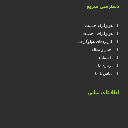
دسترسی سریع
هولوگرام چیست
هولوگرافی چیست
کاربردهای هولوگرافی
اخبار و مقاله
دانشنامه
درباره ما
تماس با ما
اطلاعات تماس
تهران، خ طالقانی، پلاک 183 واحد 9
09001658070