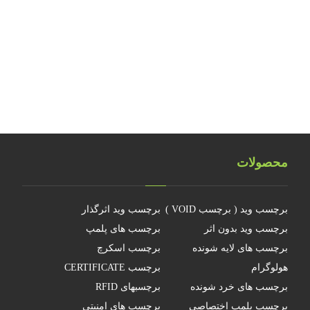
تلفیق هولوگرام امنیتی با تکنولوژی RFID
هولوگرام فناوری جدیدی نیست
چرا جهانمان یک هولوگرام نیست
محصولات
برچسب وید ( برچسب VOID )
برچسب وید اثرگذار
برچسب وید بدون اثر
برچسب های پلمپ
برچسب های لایه شونده
برچسب اسکرچ
هولوگرام
برچسب CERTIFICATE
برچسب های خرد شونده
برچسبهای RFID
برچسب پلمپ اختصاصی
برچسب های امنیتی