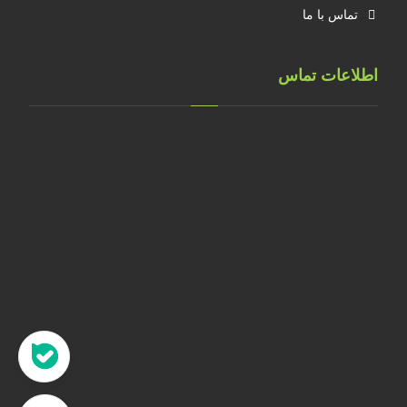
تماس با ما
اطلاعات تماس
تهران، خ طالقانی، پلاک 183 واحد 9
09001658070
۰۲۱۸۸۸۴۰۲۱۴
۰۹۱۲۲۰۷۴۴۷۳
09128571198
info[at]faragarsanat.com