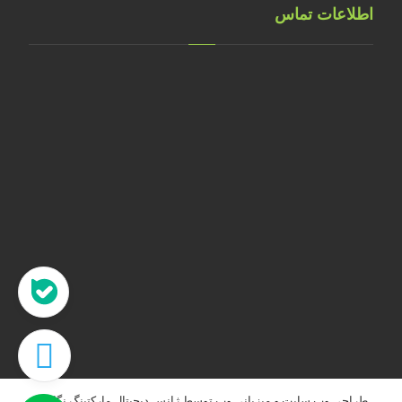
اطلاعات تماس
تهران، خ طالقانی، پلاک 183 واحد 9
09001658070
۰۲۱۸۸۸۴۰۲۱۴
۰۹۱۲۲۰۷۴۴۷۳
09128571198
info[at]faragarsanat.com
طراحی وب سایت
و
میزبانی وب
توسط
ژانس دیجیتال مارکتینگ نگاه نو