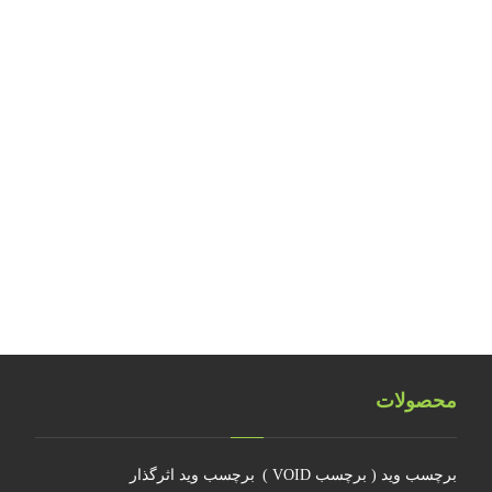
بررسی مواد حساس هولوگرافیک
بررسی نکات ایمنی کارگاه‌های تولید آرت ورک
طراحی و تولید هولوگرام امنیتی اسکناس ۲۰ یورویی
تلفیق اشیاء سه بعدی هولوگرامی
تلفیق هولوگرام امنیتی با تکنولوژی RFID
هولوگرام فناوری جدیدی نیست
چرا جهانمان یک هولوگرام نیست
محصولات
برچسب وید ( برچسب VOID )
برچسب وید اثرگذار