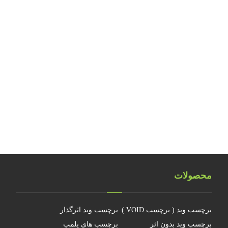
بررسی مواد حساس هولوگرافیک
بررسی نکات ایمنی کارگاه‌های تولید آرت ورک
طراحی و تولید هولوگرام امنیتی اسکناس ۲۰ یورویی
تلفیق اشیاء سه بعدی هولوگرامی
تلفیق هولوگرام امنیتی با تکنولوژی RFID
هولوگرام فناوری جدیدی نیست
چرا جهانمان یک هولوگرام نیست
محصولات
برچسب وید ( برچسب VOID )
برچسب وید اثرگذار
برچسب وید بدون اثر
برچسب های پلمپ