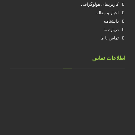
کاربردهای هولوگرافی
اخبار و مقاله
دانشنامه
درباره ما
تماس با ما
اطلاعات تماس
تهران، خ طالقانی، پلاک 183 واحد 9
09001658070
۰۲۱۸۸۸۴۰۲۱۴
۰۹۱۲۲۰۷۴۴۷۳
09128571198