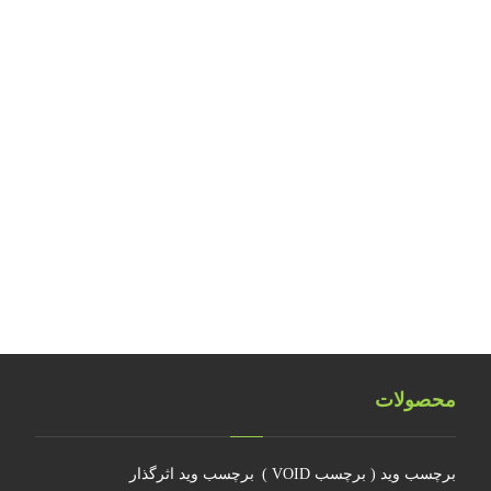
بررسی مواد حساس هولوگرافیک
بررسی نکات ایمنی کارگاه‌های تولید آرت ورک
طراحی و تولید هولوگرام امنیتی اسکناس ۲۰ یورویی
تلفیق اشیاء سه بعدی هولوگرامی
تلفیق هولوگرام امنیتی با تکنولوژی RFID
هولوگرام فناوری جدیدی نیست
چرا جهانمان یک هولوگرام نیست
محصولات
برچسب وید ( برچسب VOID )
برچسب وید اثرگذار