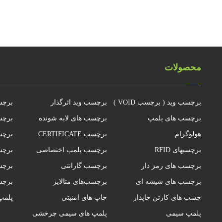
محصولات
برچسب وید ( برچسب VOID )
برچسب وید اثرگذار
برچس
برچسب های پلمپ
برچسب های لایه شونده
برچس
هولوگرام
برچسب CERTIFICATE
برچس
برچسبهای RFID
برچسب پلمپ اختصاصی
برچس
برچسب های رمز دار
برچسب گارانتی
برچسب
برچسب های شیشه ای
برچسب‌های متالایز
برچ
چسب های کارتن چاپدار
چاپ های امنیتی
پلمپ
پلمپ سیمی
پلمپ های سیمی چرخشی