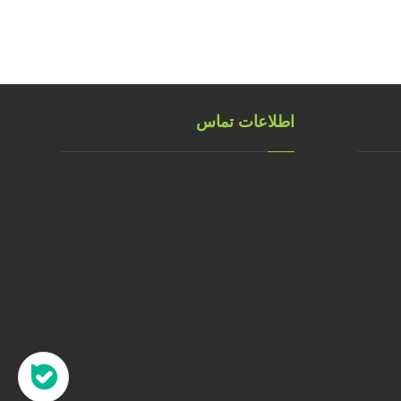
اطلاعات تماس
تهران، خ طالقانی، پلاک 183 واحد
9
09001658070
۰۲۱۸۸۸۴۰۲۱۴
۰۹۱۲۲۰۷۴۴۷۳
09128571198
info[at]faragarsanat.com