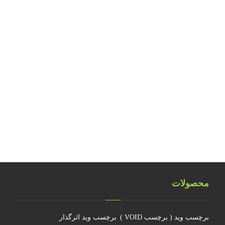
بررسی مواد حساس هولوگرافیک
بررسی نکات ایمنی کارگاه‌های تولید آرت ورک
طراحی و تولید هولوگرام امنیتی اسکناس ۲۰ یورویی
تلفیق اشیاء سه بعدی هولوگرامی
تلفیق هولوگرام امنیتی با تکنولوژی RFID
هولوگرام فناوری جدیدی نیست
چرا جهانمان یک هولوگرام نیست
محصولات
برچسب وید ( برچسب VOID )
برچسب وید اثرگذار