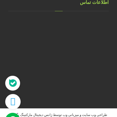
اطلاعات تماس
تهران، خ طالقانی، پلاک 183 واحد 9
09001658070
۰۲۱۸۸۸۴۰۲۱۴
۰۹۱۲۲۰۷۴۴۷۳
09128571198
info[at]faragarsanat.com
طراحی وب سایت
و
میزبانی وب
توسط
ژانس دیجیتال مارکتینگ نگاه نو