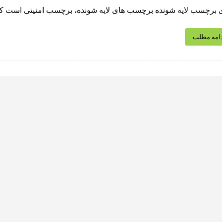
 برچسب لایه شونده برچسب های لایه شونده، برچسب امنیتی است که ب
امه مطلب