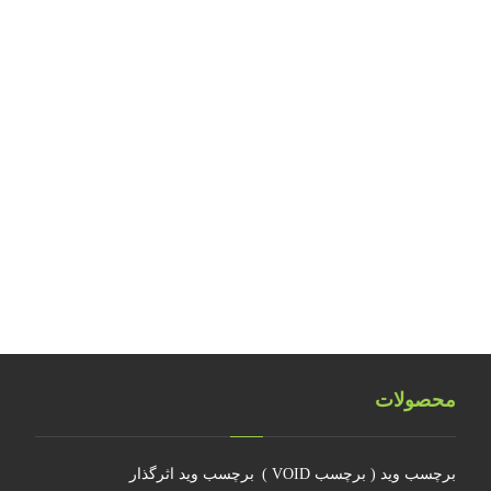
بررسی مواد حساس هولوگرافیک
بررسی نکات ایمنی کارگاه‌های تولید آرت ورک
طراحی و تولید هولوگرام امنیتی اسکناس ۲۰ یورویی
تلفیق اشیاء سه بعدی هولوگرامی
تلفیق هولوگرام امنیتی با تکنولوژی RFID
هولوگرام فناوری جدیدی نیست
چرا جهانمان یک هولوگرام نیست
محصولات
برچسب وید ( برچسب VOID )
برچسب وید اثرگذار