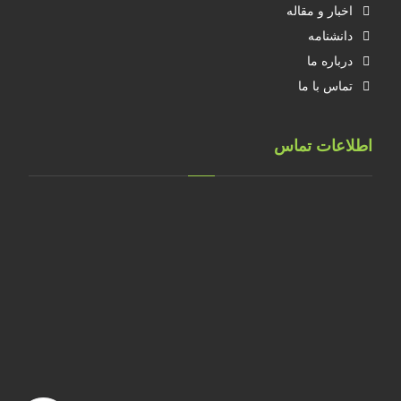
اخبار و مقاله
دانشنامه
درباره ما
تماس با ما
اطلاعات تماس
تهران، خ طالقانی، پلاک 183 واحد 9
09001658070
۰۲۱۸۸۸۴۰۲۱۴
۰۹۱۲۲۰۷۴۴۷۳
09128571198
info[at]faragarsanat.com