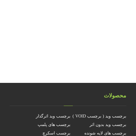
بررسی نکات ایمنی کارگاه‌های تولید آرت ورک
طراحی و تولید هولوگرام امنیتی اسکناس ۲۰ یورویی
تلفیق اشیاء سه بعدی هولوگرامی
تلفیق هولوگرام امنیتی با تکنولوژی RFID
هولوگرام فناوری جدیدی نیست
چرا جهانمان یک هولوگرام نیست
محصولات
برچسب وید ( برچسب VOID )
برچسب وید اثرگذار
برچسب وید بدون اثر
برچسب های پلمپ
برچسب های لایه شونده
برچسب اسکرچ