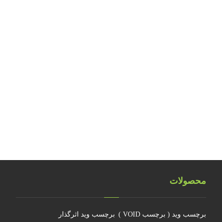
بررسی مواد حساس هولوگرافیک
بررسی نکات ایمنی کارگاه‌های تولید آرت ورک
طراحی و تولید هولوگرام امنیتی اسکناس ۲۰ یورویی
تلفیق اشیاء سه بعدی هولوگرامی
تلفیق هولوگرام امنیتی با تکنولوژی RFID
هولوگرام فناوری جدیدی نیست
چرا جهانمان یک هولوگرام نیست
محصولات
برچسب وید ( برچسب VOID )
برچسب وید اثرگذار