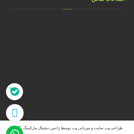
تهران، خ طالقانی، پلاک 183 واحد 9
09001658070
۰۲۱۸۸۸۴۰۲۱۴
۰۹۱۲۲۰۷۴۴۷۳
09128571198
info[at]faragarsanat.com
طراحی وب سایت
و
میزبانی وب
توسط
ژانس دیجیتال مارکتینگ نگاه نو